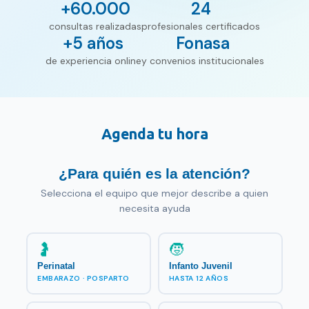
+
60.000
24
Contacto
consultas realizadas
profesionales certificados
+
5
años
Fonasa
FAQ
de experiencia online
y convenios institucionales
Agendar hora
Agenda tu hora
¿Para quién es la atención?
Selecciona el equipo que mejor describe a quien
necesita ayuda
🤰
🧒
Perinatal
Infanto Juvenil
EMBARAZO · POSPARTO
HASTA 12 AÑOS