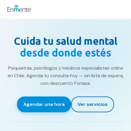
Nosotros
Cuida tu salud mental
Cómo trabajamos
desde donde estés
Servicios
Psiquiatras, psicólogos y médicos especialistas online
Equipo
en Chile. Agenda tu consulta hoy — sin lista de espera,
con descuento Fonasa.
Tests
Agendar una hora
Ver servicios
Blog
Convenios