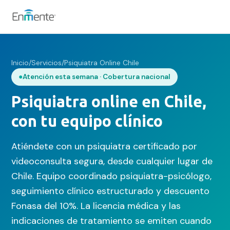
Nosotros
Inicio
/
Servicios
/
Psiquiatra Online Chile
Atención esta semana · Cobertura nacional
Cómo trabajamos
Psiquiatra online en Chile,
Servicios
con tu equipo clínico
Equipo
Atiéndete con un psiquiatra certificado por
Tests
videoconsulta segura, desde cualquier lugar de
Chile. Equipo coordinado psiquiatra-psicólogo,
Blog
seguimiento clínico estructurado y descuento
Fonasa del 10%. La licencia médica y las
Convenios
indicaciones de tratamiento se emiten cuando