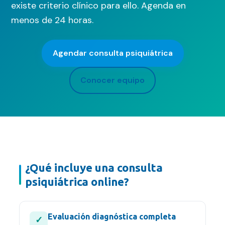
existe criterio clínico para ello. Agenda en
Contacto
menos de 24 horas.
FAQ
Agendar consulta psiquiátrica
Agendar hora
Conocer equipo
¿Qué incluye una consulta
psiquiátrica online?
Evaluación diagnóstica completa
✓