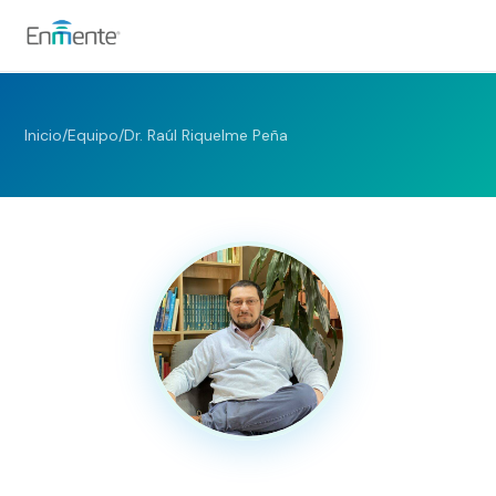
Nosotros
Inicio
/
Equipo
/
Dr. Raúl Riquelme Peña
Cómo trabajamos
Servicios
Equipo
Tests
Blog
Convenios