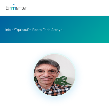
Nosotros
Inicio
/
Equipo
/
Dr. Pedro Fritis Arcaya
Cómo trabajamos
Servicios
Equipo
Tests
Blog
Convenios