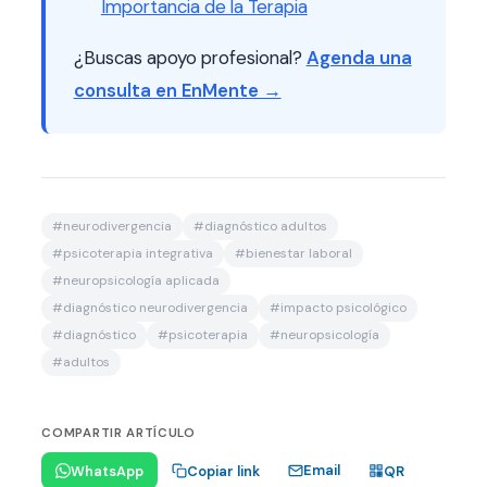
Importancia de la Terapia
¿Buscas apoyo profesional?
Agenda una
consulta en EnMente →
#
neurodivergencia
#
diagnóstico adultos
#
psicoterapia integrativa
#
bienestar laboral
#
neuropsicología aplicada
#
diagnóstico neurodivergencia
#
impacto psicológico
#
diagnóstico
#
psicoterapia
#
neuropsicología
#
adultos
COMPARTIR ARTÍCULO
Email
WhatsApp
Copiar link
QR