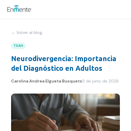
Nosotros
← Volver al blog
Cómo trabajamos
TDAH
Neurodivergencia: Importancia
Servicios
del Diagnóstico en Adultos
Equipo
Carolina Andrea Elgueta Busquets
5 de junio de 2026
Tests
Blog
Convenios