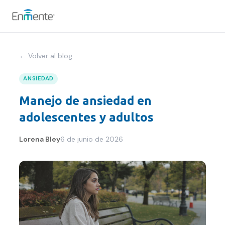
Nosotros
← Volver al blog
Cómo trabajamos
ANSIEDAD
Manejo de ansiedad en
Servicios
adolescentes y adultos
Equipo
Lorena Bley
6 de junio de 2026
Tests
Blog
Convenios