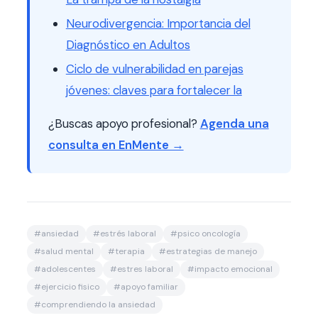
Neurodivergencia: Importancia del
Diagnóstico en Adultos
Ciclo de vulnerabilidad en parejas
jóvenes: claves para fortalecer la
¿Buscas apoyo profesional?
Agenda una
consulta en EnMente →
#
ansiedad
#
estrés laboral
#
psico oncología
#
salud mental
#
terapia
#
estrategias de manejo
#
adolescentes
#
estres laboral
#
impacto emocional
#
ejercicio fisico
#
apoyo familiar
#
comprendiendo la ansiedad