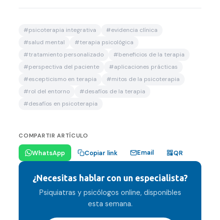
#
psicoterapia integrativa
#
evidencia clínica
#
salud mental
#
terapia psicológica
#
tratamiento personalizado
#
beneficios de la terapia
#
perspectiva del paciente
#
aplicaciones prácticas
#
escepticismo en terapia
#
mitos de la psicoterapia
#
rol del entorno
#
desafíos de la terapia
#
desafíos en psicoterapia
COMPARTIR ARTÍCULO
Email
WhatsApp
Copiar link
QR
¿Necesitas hablar con un especialista?
Psiquiatras y psicólogos online, disponibles
esta semana.