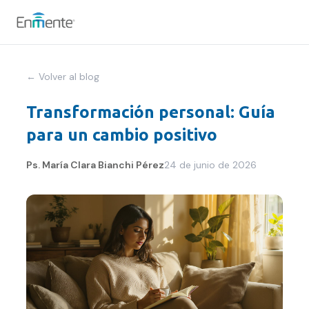
Nosotros
← Volver al blog
Cómo trabajamos
Transformación personal: Guía
para un cambio positivo
Servicios
Ps. María Clara Bianchi Pérez
24 de junio de 2026
Equipo
Tests
Blog
Convenios