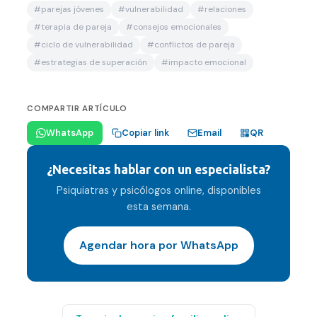
#
parejas jóvenes
#
vulnerabilidad
#
relaciones
#
terapia de pareja
#
consejos emocionales
#
ciclo de vulnerabilidad
#
conflictos de pareja
#
estrategias de superación
#
impacto emocional
COMPARTIR ARTÍCULO
Email
WhatsApp
Copiar link
QR
¿Necesitas hablar con un especialista?
Psiquiatras y psicólogos online, disponibles
esta semana.
Agendar hora por WhatsApp