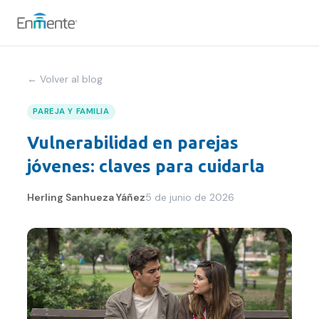
Nosotros
← Volver al blog
Cómo trabajamos
PAREJA Y FAMILIA
Vulnerabilidad en parejas
Servicios
jóvenes: claves para cuidarla
Equipo
Herling Sanhueza Yáñez
5 de junio de 2026
Tests
Blog
Convenios