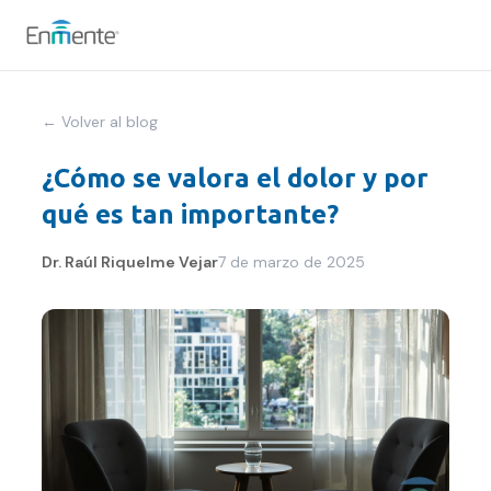
Nosotros
← Volver al blog
Cómo trabajamos
¿Cómo se valora el dolor y por
qué es tan importante?
Servicios
Dr. Raúl Riquelme Vejar
7 de marzo de 2025
Equipo
Tests
Blog
Convenios