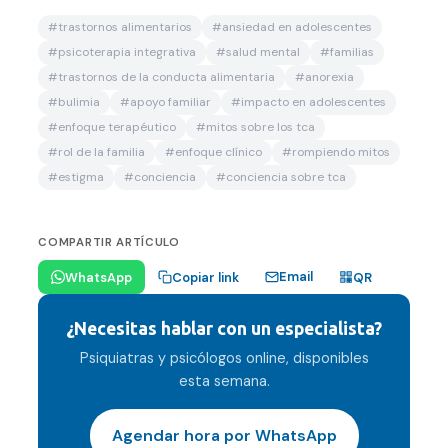
#
trastornos alimentarios
#
ansiedad en adolescentes
#
psicoterapia integrativa
#
salud mental
#
familias
#
trastornos de la conducta alimentaria
#
anorexia
#
bulimia
#
apoyo familiar
#
impacto en adolescentes
#
enfoque terapéutico
#
mitos sobre los tca
#
rol de la familia
#
enfoque clínico
#
rompiendo mitos
#
estigma
#
conciencia
#
conciencia sobre tca
COMPARTIR ARTÍCULO
Email
WhatsApp
Copiar link
QR
¿Necesitas hablar con un especialista?
Psiquiatras y psicólogos online, disponibles
esta semana.
Agendar hora por WhatsApp