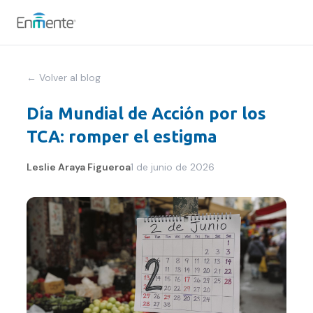
Nosotros
← Volver al blog
Cómo trabajamos
Día Mundial de Acción por los
TCA: romper el estigma
Servicios
Leslie Araya Figueroa
1 de junio de 2026
Equipo
Tests
Blog
Convenios