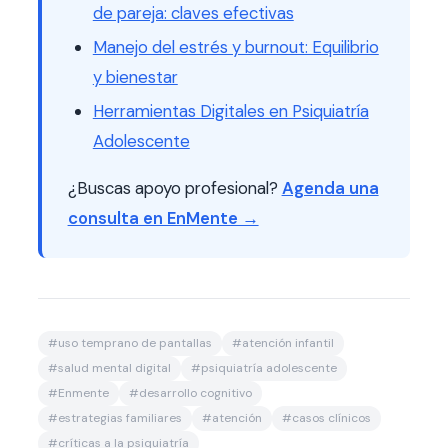
de pareja: claves efectivas
Manejo del estrés y burnout: Equilibrio
y bienestar
Herramientas Digitales en Psiquiatría
Adolescente
¿Buscas apoyo profesional?
Agenda una
consulta en EnMente →
#
uso temprano de pantallas
#
atención infantil
#
salud mental digital
#
psiquiatría adolescente
#
Enmente
#
desarrollo cognitivo
#
estrategias familiares
#
atención
#
casos clínicos
#
críticas a la psiquiatría