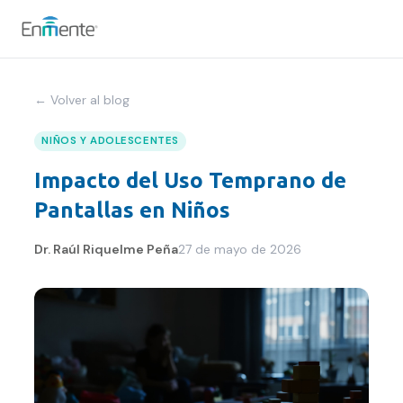
Nosotros
← Volver al blog
Cómo trabajamos
NIÑOS Y ADOLESCENTES
Impacto del Uso Temprano de
Servicios
Pantallas en Niños
Equipo
Dr. Raúl Riquelme Peña
27 de mayo de 2026
Tests
Blog
Convenios