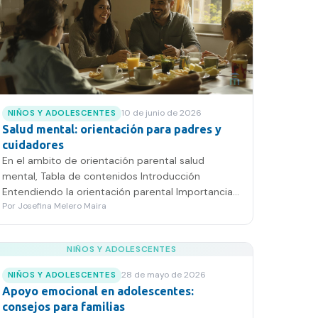
10 de junio de 2026
NIÑOS Y ADOLESCENTES
Salud mental: orientación para padres y
cuidadores
En el ambito de orientación parental salud
mental, Tabla de contenidos Introducción
Entendiendo la orientación parental Importancia
Por
Josefina Melero Maira
del apoyo emocional…
NIÑOS Y ADOLESCENTES
28 de mayo de 2026
NIÑOS Y ADOLESCENTES
Apoyo emocional en adolescentes:
consejos para familias