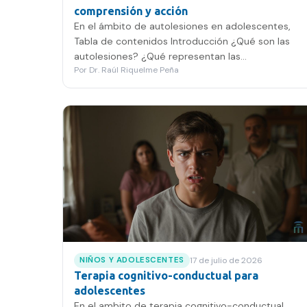
comprensión y acción
En el ámbito de autolesiones en adolescentes,
Tabla de contenidos Introducción ¿Qué son las
autolesiones? ¿Qué representan las
Por
Dr. Raúl Riquelme Peña
autolesiones? Evaluación y…
17 de julio de 2026
NIÑOS Y ADOLESCENTES
Terapia cognitivo-conductual para
adolescentes
En el ambito de terapia cognitivo-conductual,