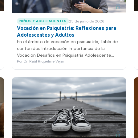
25 de junio de 2026
NIÑOS Y ADOLESCENTES
Vocación en Psiquiatría: Reflexiones para
Adolescentes y Adultos
En el ámbito de vocación en psiquiatría, Tabla de
contenidos Introducción Importancia de la
Vocación Desafíos en Psiquiatría Adolescente
Por
Dr. Raúl Riquelme Vejar
Psicosis Inicial y su…