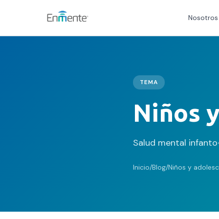
Nosotros
Nosotros
Cómo trabajamos
TEMA
Niños 
Servicios
Equipo
Salud mental infanto-j
Tests
Inicio
/
Blog
/
Niños y adoles
Blog
Convenios