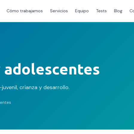
Cómo trabajamos
Servicios
Equipo
Tests
Blog
C
y adolescentes
uvenil, crianza y desarrollo.
centes