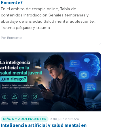
Enmente?
En el ambito de terapia online, Tabla de
contenidos Introducción Señales tempranas y
abordaje de ansiedad Salud mental adolescente
Trauma psíquico y trauma…
Por
Enmente
19 de julio de 2026
NIÑOS Y ADOLESCENTES
Inteligencia artificial y salud mental en