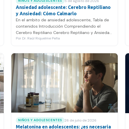
5 de agosto de 2026
NIÑOS Y ADOLESCENTES
Ansiedad adolescente: Cerebro Reptiliano
y Ansiedad: Cómo Calmarlo
En el ambito de ansiedad adolescente, Tabla de
contenidos Introducción Comprendiendo el
Cerebro Reptiliano Cerebro Reptiliano y Ansiedad:
Por
Dr. Raúl Riquelme Peña
Mitos y Realidades…
26 de julio de 2026
NIÑOS Y ADOLESCENTES
Melatonina en adolescentes: ¿es necesaria