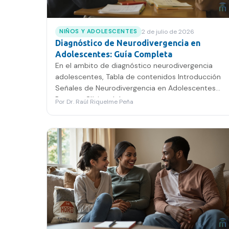
2 de julio de 2026
NIÑOS Y ADOLESCENTES
Diagnóstico de Neurodivergencia en
Adolescentes: Guía Completa
En el ambito de diagnóstico neurodivergencia
adolescentes, Tabla de contenidos Introducción
Señales de Neurodivergencia en Adolescentes
Proceso Clínico del…
Por
Dr. Raúl Riquelme Peña