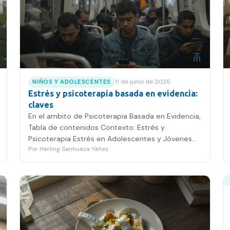
11 de junio de 2026
NIÑOS Y ADOLESCENTES
Estrés y psicoterapia basada en evidencia:
claves
En el ambito de Psicoterapia Basada en Evidencia,
Tabla de contenidos Contexto: Estrés y
Psicoterapia Estrés en Adolescentes y Jóvenes
Por
Herling Sanhueza Yáñez
Impacto del Estrés en…