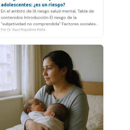
adolescentes: ¿es un riesgo?
En el ambito de IA riesgo salud mental, Tabla de
contenidos Introducción El riesgo de la
"subjetividad no comprendida" Factores sociales
Por
Dr. Raúl Riquelme Peña
vs. Tecnología…