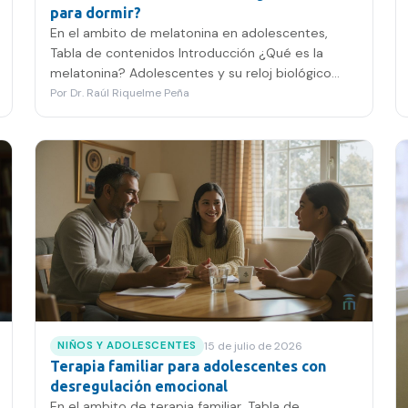
para dormir?
En el ambito de melatonina en adolescentes,
Tabla de contenidos Introducción ¿Qué es la
melatonina? Adolescentes y su reloj biológico
Eficacia y riesgos de la…
Por
Dr. Raúl Riquelme Peña
15 de julio de 2026
NIÑOS Y ADOLESCENTES
Terapia familiar para adolescentes con
desregulación emocional
En el ambito de terapia familiar, Tabla de