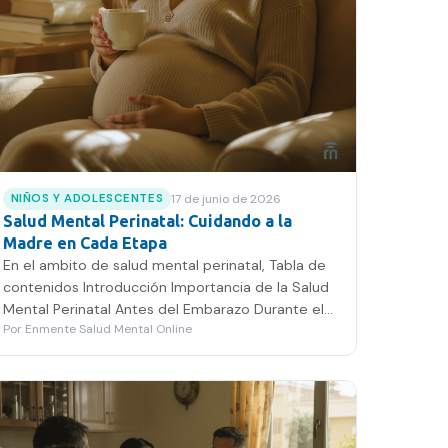
17 de junio de 2026
NIÑOS Y ADOLESCENTES
Salud Mental Perinatal: Cuidando a la
Madre en Cada Etapa
En el ambito de salud mental perinatal, Tabla de
contenidos Introducción Importancia de la Salud
Mental Perinatal Antes del Embarazo Durante el
Por
Enmente Salud Mental Online
Embarazo…