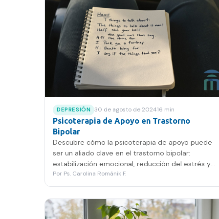
30 de agosto de 2024
16
min
DEPRESIÓN
Psicoterapia de Apoyo en Trastorno
Bipolar
Descubre cómo la psicoterapia de apoyo puede
ser un aliado clave en el trastorno bipolar:
estabilización emocional, reducción del estrés y
Por
Ps. Carolina Románik F.
bienestar real.