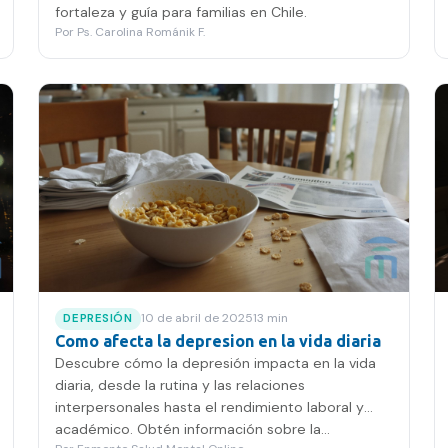
fortaleza y guía para familias en Chile.
Por
Ps. Carolina Románik F.
10 de abril de 2025
13
min
DEPRESIÓN
Como afecta la depresion en la vida diaria
Descubre cómo la depresión impacta en la vida
diaria, desde la rutina y las relaciones
interpersonales hasta el rendimiento laboral y
académico. Obtén información sobre la...