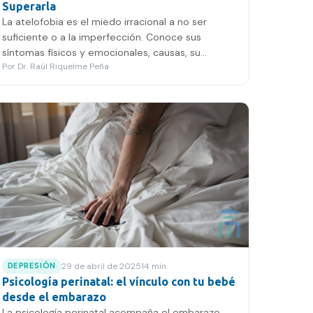
Superarla
La atelofobia es el miedo irracional a no ser
suficiente o a la imperfección. Conoce sus
síntomas físicos y emocionales, causas, su
Por
Dr. Raúl Riquelme Peña
relación con la depresión y cómo superarla con
apoyo psicológico profesional.
29 de abril de 2025
14
min
DEPRESIÓN
Psicología perinatal: el vínculo con tu bebé
desde el embarazo
La psicología perinatal acompaña el embarazo,