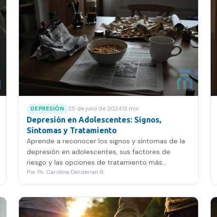
25 de julio de 2024
12
min
DEPRESIÓN
Depresión en Adolescentes: Signos,
Síntomas y Tratamiento
Aprende a reconocer los signos y síntomas de la
depresión en adolescentes, sus factores de
riesgo y las opciones de tratamiento más
Por
Ps. Carolina Derderian R.
efectivas disponibles.