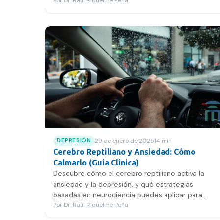
Por
Dr. Raúl Riquelme Peña
señales de alerta.
29 de enero de 2025
14
min
DEPRESIÓN
Cerebro Reptiliano y Ansiedad: Cómo
Calmarlo (Guía Clínica)
Descubre cómo el cerebro reptiliano activa la
ansiedad y la depresión, y qué estrategias
basadas en neurociencia puedes aplicar para
Por
Dr. Raúl Riquelme Peña
recuperar tu equilibrio emocional.