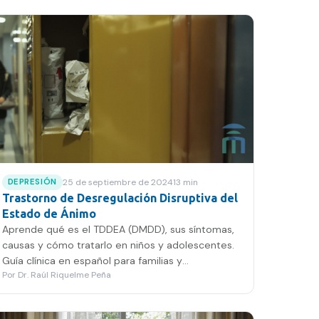
25 de septiembre de 2024
13
min
DEPRESIÓN
Trastorno de Desregulación Disruptiva del
Estado de Ánimo
Aprende qué es el TDDEA (DMDD), sus síntomas,
causas y cómo tratarlo en niños y adolescentes.
Guía clínica en español para familias y
Por
Dr. Raúl Riquelme Peña
profesionales.