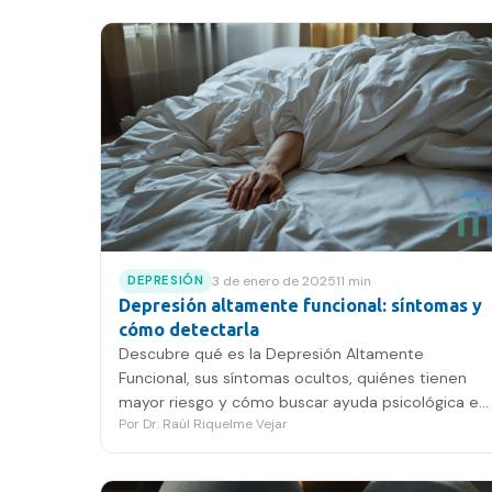
3 de enero de 2025
11
min
DEPRESIÓN
Depresión altamente funcional: síntomas y
cómo detectarla
Descubre qué es la Depresión Altamente
Funcional, sus síntomas ocultos, quiénes tienen
mayor riesgo y cómo buscar ayuda psicológica en
Por
Dr. Raúl Riquelme Vejar
Chile.