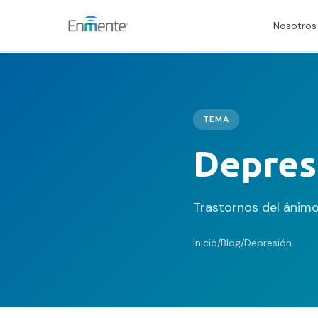
Nosotros
Nosotros
Cómo trabajamos
TEMA
Depres
Servicios
Equipo
Trastornos del ánimo,
Tests
Inicio
/
Blog
/
Depresión
Blog
Convenios