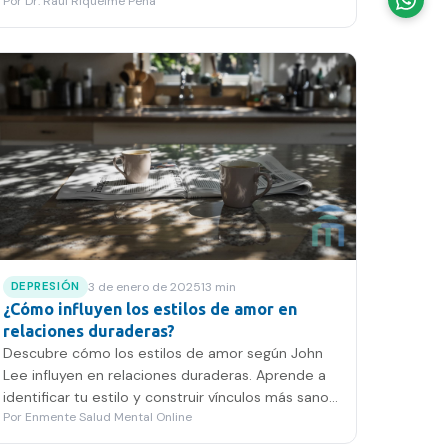
Por
Dr. Raúl Riquelme Peña
limitaciones.
3 de enero de 2025
13
min
DEPRESIÓN
¿Cómo influyen los estilos de amor en
relaciones duraderas?
Descubre cómo los estilos de amor según John
Lee influyen en relaciones duraderas. Aprende a
identificar tu estilo y construir vínculos más sanos
Por
Enmente Salud Mental Online
y satisfactorios.