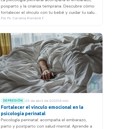
posparto y la crianza temprana. Descubre cómo
fortalecer el vínculo con tu bebé y cuidar tu salud
Por
Ps. Carolina Románik F.
mental.
25 de abril de 2025
14
min
DEPRESIÓN
Fortalecer el vínculo emocional en la
psicología perinatal
Psicología perinatal: acompaña el embarazo,
parto y postparto con salud mental. Aprende a