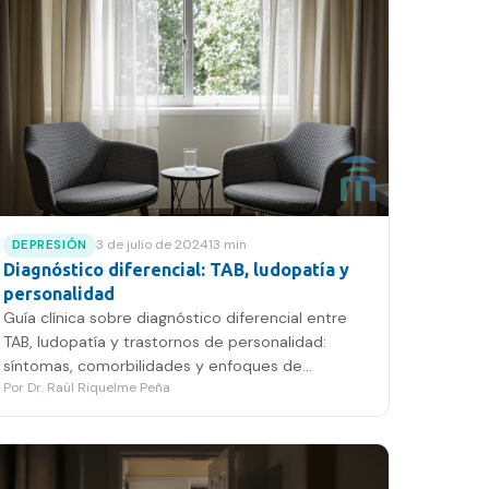
3 de julio de 2024
13
min
DEPRESIÓN
Diagnóstico diferencial: TAB, ludopatía y
personalidad
Guía clínica sobre diagnóstico diferencial entre
TAB, ludopatía y trastornos de personalidad:
síntomas, comorbilidades y enfoques de
Por
Dr. Raúl Riquelme Peña
tratamiento en Chile.