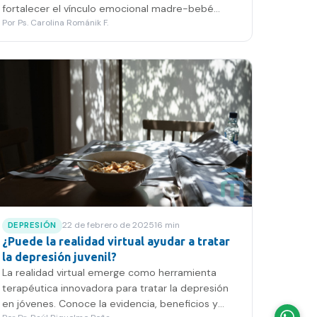
fortalecer el vínculo emocional madre-bebé
Por
Ps. Carolina Románik F.
desde el inicio.
22 de febrero de 2025
16
min
DEPRESIÓN
¿Puede la realidad virtual ayudar a tratar
la depresión juvenil?
La realidad virtual emerge como herramienta
terapéutica innovadora para tratar la depresión
en jóvenes. Conoce la evidencia, beneficios y