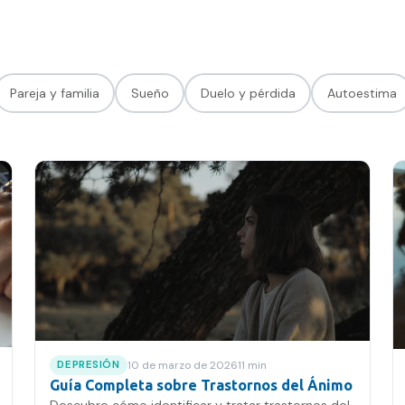
Pareja y familia
Sueño
Duelo y pérdida
Autoestima
Agendar hora
10 de marzo de 2026
11
min
DEPRESIÓN
Guía Completa sobre Trastornos del Ánimo