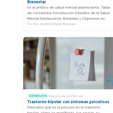
Bienestar
En el ambito de salud mental adolescente, Tabla
de contenidos Introducción Desafíos de la Salud
Mental Adolescente Ansiedad y Depresión en
Jóvenes Equilibrio…
Por
Dra. Josefina Reynal Morandé
1 de julio de 2025
10
min
DEPRESIÓN
Trastorno bipolar con sintomas psicoticos
Descubre qué es la psicosis en el trastorno
bipolar, cómo se manifiesta, sus causas, su