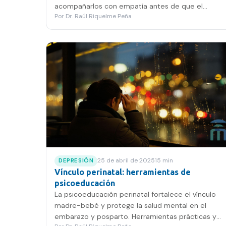
acompañarlos con empatía antes de que el
Por
Dr. Raúl Riquelme Peña
malestar se agrave.
25 de abril de 2025
15
min
DEPRESIÓN
Vínculo perinatal: herramientas de
psicoeducación
La psicoeducación perinatal fortalece el vínculo
madre-bebé y protege la salud mental en el
embarazo y posparto. Herramientas prácticas y