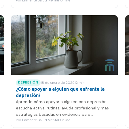
Por
Enmente Salud Mental Online
18 de enero de 2025
12
min
DEPRESIÓN
¿Cómo apoyar a alguien que enfrenta la
depresión?
Aprende cómo apoyar a alguien con depresión:
escucha activa, rutinas, ayuda profesional y más
estrategias basadas en evidencia para
Por
Enmente Salud Mental Online
acompañar con empatía.