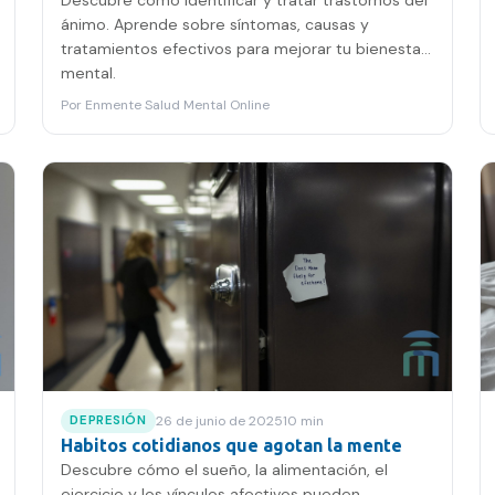
Descubre cómo identificar y tratar trastornos del
ánimo. Aprende sobre síntomas, causas y
tratamientos efectivos para mejorar tu bienestar
mental.
Por
Enmente Salud Mental Online
26 de junio de 2025
10
min
DEPRESIÓN
Habitos cotidianos que agotan la mente
Descubre cómo el sueño, la alimentación, el
ejercicio y los vínculos afectivos pueden