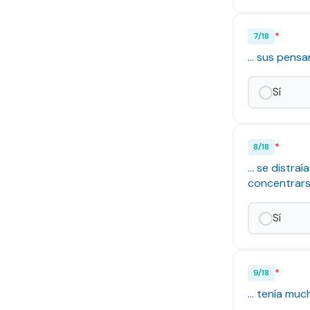
*
7
/
18
... sus pen
Sí
*
8
/
18
... se distr
concentrarse
Sí
*
9
/
18
... tenía mu