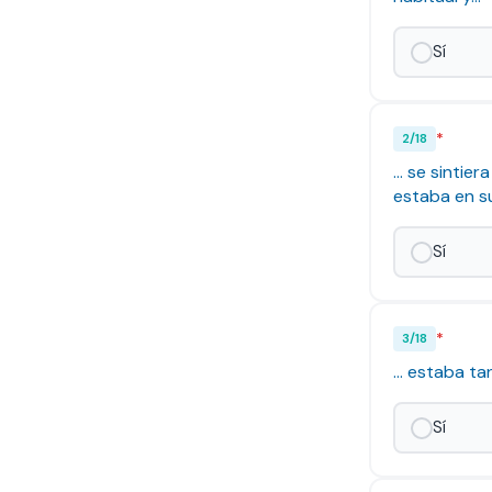
Sí
*
2
/
18
... se sinti
estaba en s
Sí
*
3
/
18
... estaba t
Sí