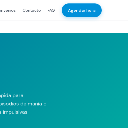
onvenios
Contacto
FAQ
Agendar hora
ápida para
episodios de manía o
s impulsivas.