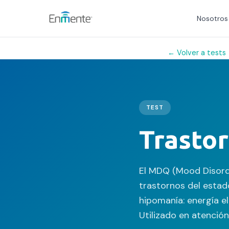
Nosotros
← Volver a tests
Nosotros
Cómo trabajamos
TEST
Servicios
Trasto
Equipo
Tests
El MDQ (Mood Disord
trastornos del estad
Blog
hipomanía: energía el
Convenios
Utilizado en atención