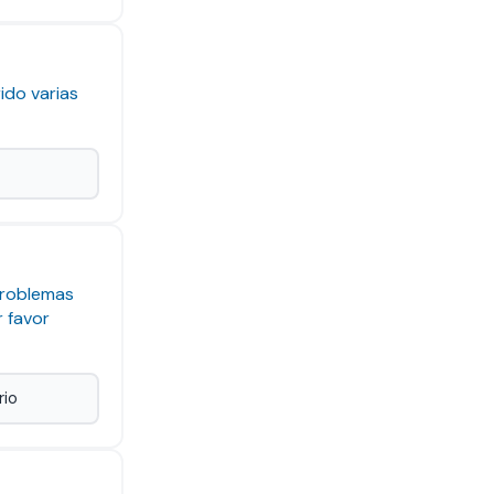
ido varias
problemas
r favor
rio