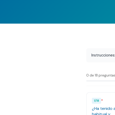
Contacto
FAQ
Instrucciones
0 de 18 pregunta
*
1
/
18
¿Ha tenido 
habitual y...