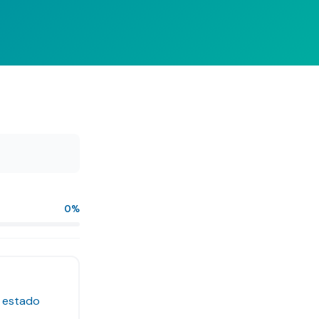
0
%
u estado