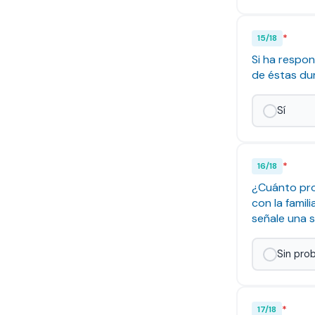
*
15
/
18
Si ha respon
de éstas du
Sí
*
16
/
18
¿Cuánto pro
con la famil
señale una 
Sin pro
*
17
/
18