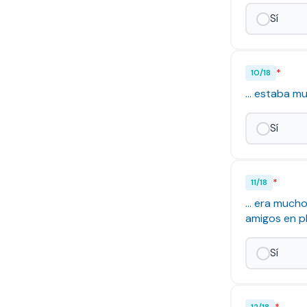
Sí
*
10
/
18
... estaba 
Sí
*
11
/
18
... era much
amigos en p
Sí