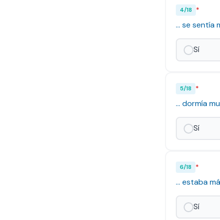
*
4
/
18
... se sent
Sí
*
5
/
18
... dormía m
Sí
*
6
/
18
... estaba 
Sí