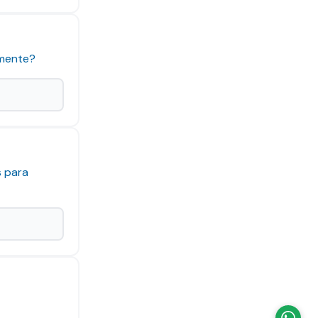
 mente?
s para