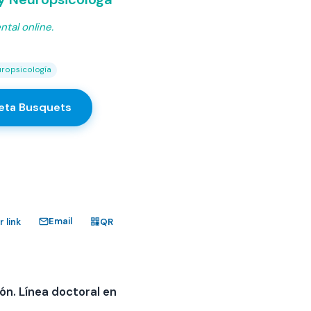
tal online.
ropsicología
ueta Busquets
Email
 link
QR
ón. Línea doctoral en