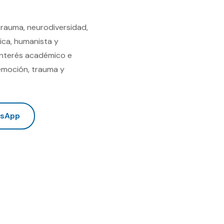
trauma, neurodiversidad,
ica, humanista y
 interés académico e
 emoción, trauma y
tsApp