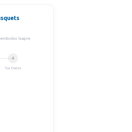
usquets
eembolso Isapre.
4
Tus Datos