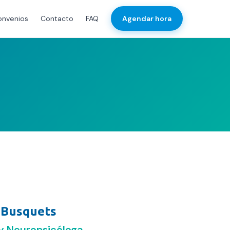
onvenios
Contacto
FAQ
Agendar hora
 Busquets
 y Neuropsicóloga