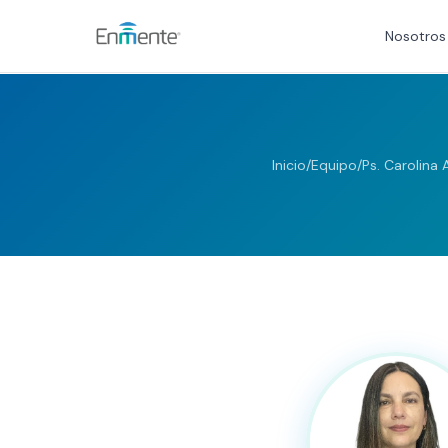
Nosotros
Nosotros
Cómo trabajamos
Inicio
/
Equipo
/
Ps. Carolina
Servicios
Equipo
Tests
Blog
Convenios