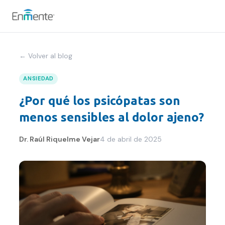
Nosotros
← Volver al blog
Cómo trabajamos
ANSIEDAD
¿Por qué los psicópatas son
Servicios
menos sensibles al dolor ajeno?
Equipo
Dr. Raúl Riquelme Vejar
4 de abril de 2025
Tests
Blog
Convenios