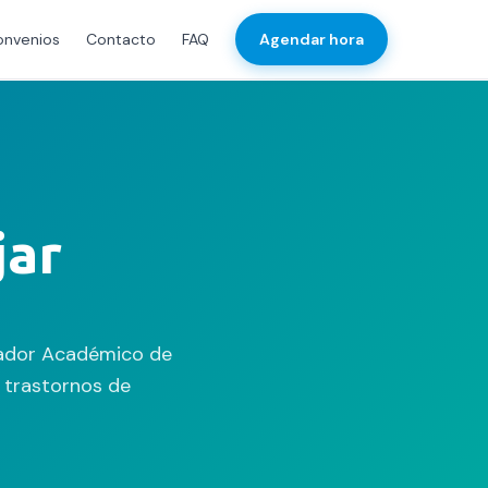
onvenios
Contacto
FAQ
Agendar hora
jar
ndador Académico de
n trastornos de