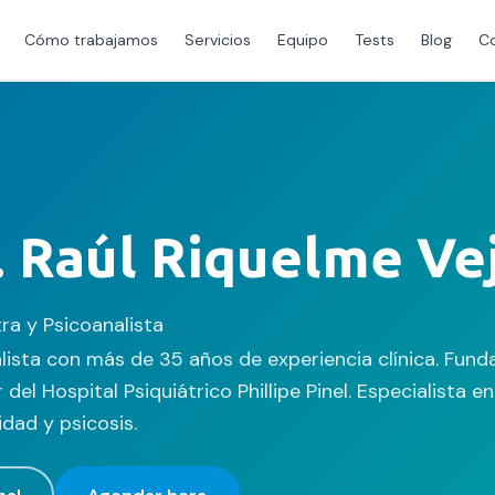
Cómo trabajamos
Servicios
Equipo
Tests
Blog
C
. Raúl Riquelme Ve
tra y Psicoanalista
alista con más de 35 años de experiencia clínica. Fu
del Hospital Psiquiátrico Phillipe Pinel. Especialista e
idad y psicosis.