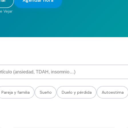
nal
Agendar hora
e Vejar
Agendar hora
Pareja y familia
Sueño
Duelo y pérdida
Autoestima