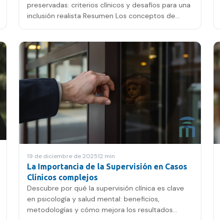
preservadas: criterios clínicos y desafíos para una
inclusión realista Resumen Los conceptos de
neurodivergencia y neurotipicidad han ganado
relevancia en salud mental, cuestionando
modelos deficitarios
19 de diciembre de 2025
12
min
La Importancia de la Supervisión en Casos
Clínicos complejos
Descubre por qué la supervisión clínica es clave
en psicología y salud mental: beneficios,
metodologías y cómo mejora los resultados