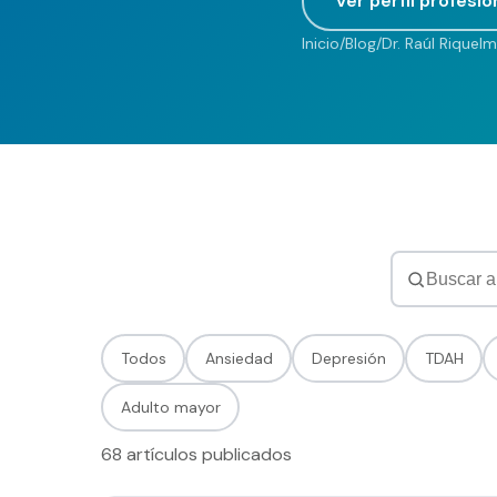
Ver perfil profesio
Contacto
Inicio
/
Blog
/
Dr. Raúl Riquelm
FAQ
Todos
Ansiedad
Depresión
TDAH
Adulto mayor
68
artículos publicados