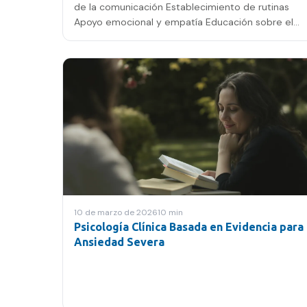
de la comunicación Establecimiento de rutinas
Apoyo emocional y empatía Educación sobre el
trastorno Uso de la telemedicina Importancia del
autocuidado Preguntas frecuentes Disclaimer
Introducción El de
10 de marzo de 2026
10
min
Psicología Clínica Basada en Evidencia para
Ansiedad Severa