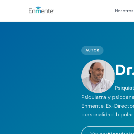
Nosotros
Nosotros
Cómo trabajamos
AUTOR
Servicios
Dr
Equipo
Psiquia
Tests
Psiquiatra y psicoan
Enmente. Ex-Director 
Blog
personalidad, bipolar
Convenios