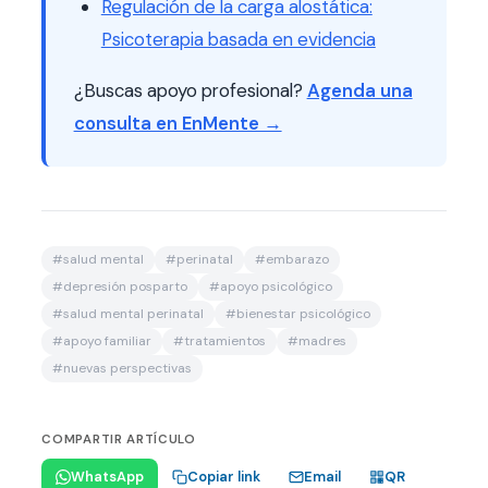
Regulación de la carga alostática:
Psicoterapia basada en evidencia
¿Buscas apoyo profesional?
Agenda una
consulta en EnMente →
#
salud mental
#
perinatal
#
embarazo
#
depresión posparto
#
apoyo psicológico
#
salud mental perinatal
#
bienestar psicológico
#
apoyo familiar
#
tratamientos
#
madres
#
nuevas perspectivas
COMPARTIR ARTÍCULO
Email
WhatsApp
Copiar link
QR