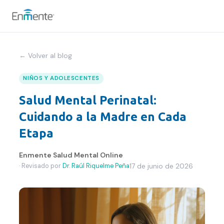
Nosotros
← Volver al blog
Cómo trabajamos
NIÑOS Y ADOLESCENTES
Salud Mental Perinatal:
Servicios
Cuidando a la Madre en Cada
Equipo
Etapa
Tests
Enmente Salud Mental Online
17 de junio de 2026
·
Revisado por
Dr. Raúl Riquelme Peña
Blog
Convenios